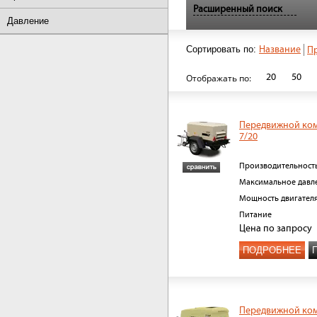
Расширенный поиск
Давление
Сортировать по:
Название
П
20
50
Отображать по:
Передвижной ко
7/20
Производительност
Максимальное давл
Мощность двигател
Питание
Цена
по запросу
ПОДРОБНЕЕ
Передвижной ко