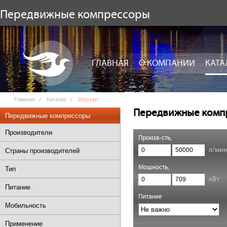
Передвижные компрессоры
ГЛАВНАЯ
О КОМПАНИИ
КАТА
Главная
Каталог
Doosan
Передвижные комп
Передвижные компрессоры
Производители
Произв-сть,
л/ми
Страны производителей
Мощность,
Тип
кВт
Питание
Питание
Мобильность
Применение