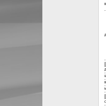
В
Д
Д
Ш
В
М
С