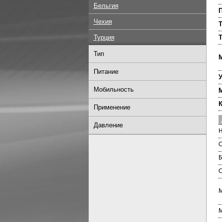
Бельгия
П
Чехия
Т
Турция
Т
Тип
М
Питание
Мобильность
К
Применение
Давление
Н
С
Б
С
М
М