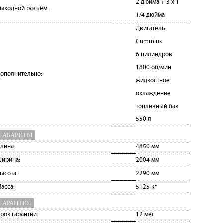
2 дюйма + 3 х 1
ыходной разъём:
1/4 дюйма
Двигатель
Cummins
6 цилиндров
1800 об/мин
ополнительно:
жидкостное
охлаждение
топливный бак
550 л
ГАБАРИТЫ
лина:
4850 мм
ирина:
2004 мм
ысота:
2290 мм
асса:
5125 кг
ГАРАНТИЯ
рок гарантии:
12 мес