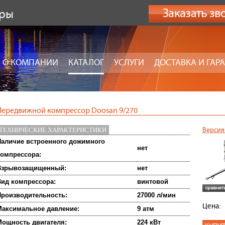
оры
О КОМПАНИИ
КАТАЛОГ
УСЛУГИ
ДОСТАВКА И ГАР
Передвижной компрессор Doosan 9/270
ТЕХНИЧЕСКИЕ ХАРАКТЕРИСТИКИ
Версия
аличие встроенного дожимного
нет
омпрессора:
Взрывозащищенный:
нет
ид компрессора:
винтовой
роизводительность:
27000 л/мин
Цена:
аксимальное давление:
9 атм
ощность двигателя:
224 кВт