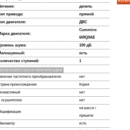
КУПИ
итание:
дизель
ип привода:
прямой
ип двигателя:
ДВС
Cummins
арка двигателя:
6IRQ9AE
Уровень шума:
100 дБ
Малошумный:
есть
оличество ступеней:
1
ДОПОЛНИТЕЛЬНАЯ ИНФОРМАЦИЯ
аличие частотного преобразователя:
нет
трана происхождения:
Корея
езмасляный:
нет
 осушителем:
нет
на шасси /
одификация:
прицепе
анометр:
есть