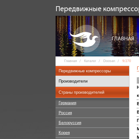
Передвижные компресс
ГЛАВНАЯ
Главная
Каталог
Doosan
9/270
Передвижные компрессоры
Производители
Н
Страны производителей
к
Германия
В
Россия
П
Белоруссия
М
Корея
М