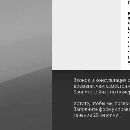
Г
В
п
к
D
П
п
Звонок и консультация 
времени, чем самостоят
Звоните сейчас по номе
Хотите, чтобы мы позв
Заполните форму справа
течение 20-ти минут.