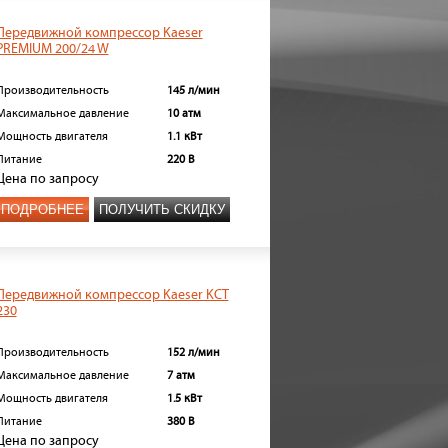
Передвижной компрессор Kaeser
PREMIUM 200/24 W
Производительность
145 л/мин
Максимальное давление
10 атм
Мощность двигателя
1.1 кВт
Питание
220 В
Цена
по запросу
ПОДРОБНЕЕ
ПОЛУЧИТЬ СКИДКУ
Передвижной компрессор Kaeser KCT
230
Производительность
152 л/мин
Максимальное давление
7 атм
Мощность двигателя
1.5 кВт
Питание
380 В
Цена
по запросу