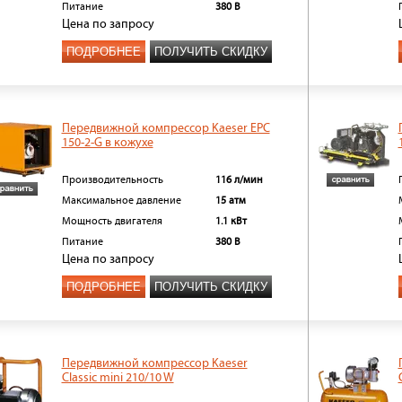
Питание
380 В
Цена
по запросу
ПОДРОБНЕЕ
ПОЛУЧИТЬ СКИДКУ
Передвижной компрессор Kaeser EPC
150-2-G в кожухе
Производительность
116 л/мин
Максимальное давление
15 атм
Мощность двигателя
1.1 кВт
Питание
380 В
Цена
по запросу
ПОДРОБНЕЕ
ПОЛУЧИТЬ СКИДКУ
Передвижной компрессор Kaeser
Classic mini 210/10 W