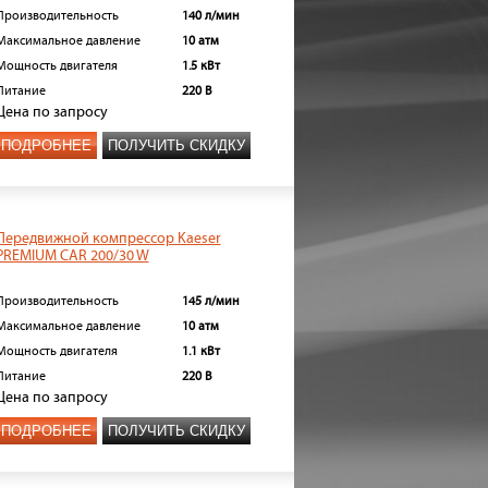
Производительность
140 л/мин
Максимальное давление
10 атм
Мощность двигателя
1.5 кВт
Питание
220 В
Цена
по запросу
ПОДРОБНЕЕ
ПОЛУЧИТЬ СКИДКУ
Передвижной компрессор Kaeser
PREMIUM CAR 200/30 W
Производительность
145 л/мин
Максимальное давление
10 атм
Мощность двигателя
1.1 кВт
Питание
220 В
Цена
по запросу
ПОДРОБНЕЕ
ПОЛУЧИТЬ СКИДКУ