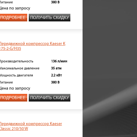
Питание
380 В
Цена
по запросу
ПОДРОБНЕЕ
ПОЛУЧИТЬ СКИДКУ
Передвижной компрессор Kaeser K
175-2-G/H35
Производительность
136 л/мин
Максимальное давление
35 атм
Мощность двигателя
2.2 кВт
Питание
380 В
Цена
по запросу
ПОДРОБНЕЕ
ПОЛУЧИТЬ СКИДКУ
Передвижной компрессор Kaeser
Classic 210/50 W