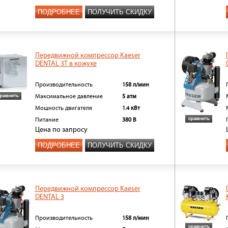
ПОДРОБНЕЕ
ПОЛУЧИТЬ СКИДКУ
Передвижной компрессор Kaeser
DENTAL 3T в кожухе
Производительность
158 л/мин
Максимальное давление
5 атм
Мощность двигателя
1.4 кВт
Питание
380 В
Цена
по запросу
ПОДРОБНЕЕ
ПОЛУЧИТЬ СКИДКУ
Передвижной компрессор Kaeser
DENTAL 3
Производительность
158 л/мин