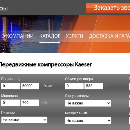
оры
О КОМПАНИИ
КАТАЛОГ
УСЛУГИ
ДОСТАВКА И ГАР
Передвижные компрессоры Kaeser
Произв-сть,
Объём ресивера
л/мин
л
Мощность,
С осушителем
кВт
Питание
Безмасляный