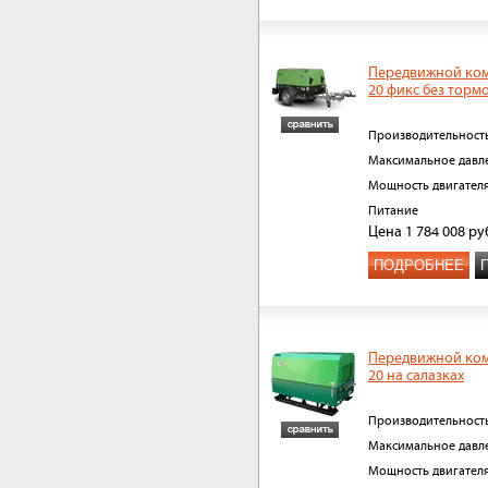
Передвижной ком
20 фикс без торм
Производительност
Максимальное давл
Мощность двигател
Питание
Цена
1 784 008
ру
ПОДРОБНЕЕ
Передвижной ком
20 на салазках
Производительност
Максимальное давл
Мощность двигател