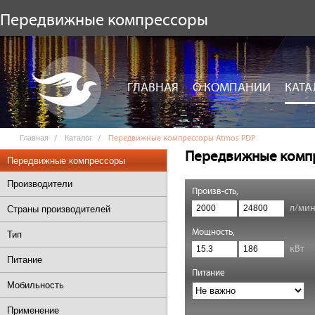
Передвижные компрессоры
ГЛАВНАЯ
О КОМПАНИИ
КАТА
Главная
Каталог
Передвижные компрессоры Atmos PDP
Передвижные комп
Передвижные компрессоры
Производители
Произв-сть,
л/ми
Страны производителей
Мощность,
Тип
кВт
Питание
Питание
Мобильность
Применение