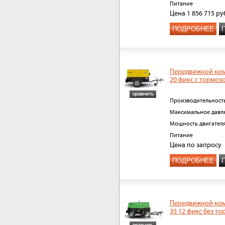
Питание
Цена
1 856 715
ру
ПОДРОБНЕЕ
Передвижной ком
20 фикс с тормоз
Производительност
Максимальное давл
Мощность двигател
Питание
Цена
по запросу
ПОДРОБНЕЕ
Передвижной ком
35 12 фикс без то