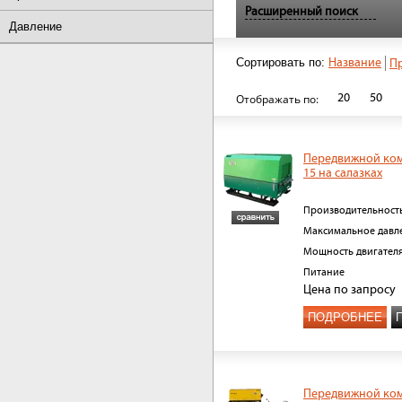
Расширенный поиск
Давление
Сортировать по:
Название
П
20
50
Отображать по:
Передвижной ком
15 на салазках
Производительност
Максимальное давл
Мощность двигател
Питание
Цена
по запросу
ПОДРОБНЕЕ
Передвижной ком