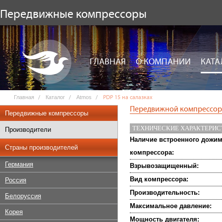
Передвижные компрессоры
ГЛАВНАЯ
О КОМПАНИИ
КАТА
Главная
Каталог
Atmos
PDP 15 на салазках
Передвижной компрессор 
Передвижные компрессоры
ТЕХНИЧЕСКИЕ ХАРАКТЕРИ
Производители
Наличие встроенного дожи
Страны производителей
компрессора:
Германия
Взрывозащищенный:
Вид компрессора:
Россия
Производительность:
Белоруссия
Максимальное давление:
Корея
Мощность двигателя: