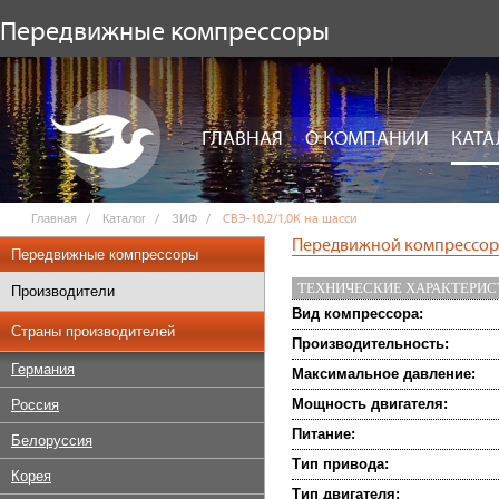
Передвижные компрессоры
ГЛАВНАЯ
О КОМПАНИИ
КАТА
Главная
Каталог
ЗИФ
СВЭ-10,2/1,0К на шасси
Передвижной компрессор 
Передвижные компрессоры
ТЕХНИЧЕСКИЕ ХАРАКТЕРИ
Производители
Вид компрессора:
Страны производителей
Производительность:
Германия
Максимальное давление:
Мощность двигателя:
Россия
Питание:
Белоруссия
Тип привода:
Корея
Тип двигателя: