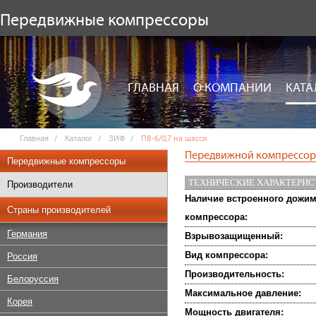
Передвижные компрессоры
ГЛАВНАЯ
О КОМПАНИИ
КАТА
Главная
Каталог
ЗИФ
ПВ-6/0,7 на шасси
Передвижной компрессор 
Передвижные компрессоры
ТЕХНИЧЕСКИЕ ХАРАКТЕРИ
Производители
Наличие встроенного дожи
Страны производителей
компрессора:
Германия
Взрывозащищенный:
Вид компрессора:
Россия
Производительность:
Белоруссия
Максимальное давление:
Корея
Мощность двигателя: