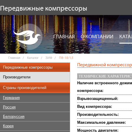
Передвижные компрессоры
ГЛАВНАЯ
О КОМПАНИИ
КАТА
Главная
Каталог
ЗИФ
ПВ-18/1,5
Передвижной компрессор 
Передвижные компрессоры
ТЕХНИЧЕСКИЕ ХАРАКТЕРИ
Производители
Наличие встроенного дожи
Страны производителей
компрессора:
Германия
Взрывозащищенный:
Вид компрессора:
Россия
Производительность:
Белоруссия
Максимальное давление:
Корея
Мощность двигателя: