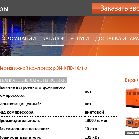
оры
О КОМПАНИИ
КАТАЛОГ
УСЛУГИ
ДОСТАВКА И ГАР
Передвижной компрессор ЗИФ ПВ-18/1,0
ТЕХНИЧЕСКИЕ ХАРАКТЕРИСТИКИ
Версия
аличие встроенного дожимного
нет
омпрессора:
Взрывозащищенный:
нет
ид компрессора:
винтовой
роизводительность:
18000 л/мин
аксимальное давление:
10 атм
ощность двигателя:
132 кВт