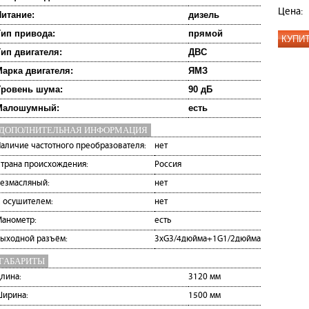
Цена:
итание:
дизель
ип привода:
прямой
КУПИ
ип двигателя:
ДВС
арка двигателя:
ЯМЗ
Уровень шума:
90 дБ
Малошумный:
есть
ДОПОЛНИТЕЛЬНАЯ ИНФОРМАЦИЯ
аличие частотного преобразователя:
нет
трана происхождения:
Россия
езмасляный:
нет
 осушителем:
нет
анометр:
есть
ыходной разъём:
3хG3/4дюйма+1G1/2дюйма
ГАБАРИТЫ
лина:
3120 мм
ирина:
1500 мм