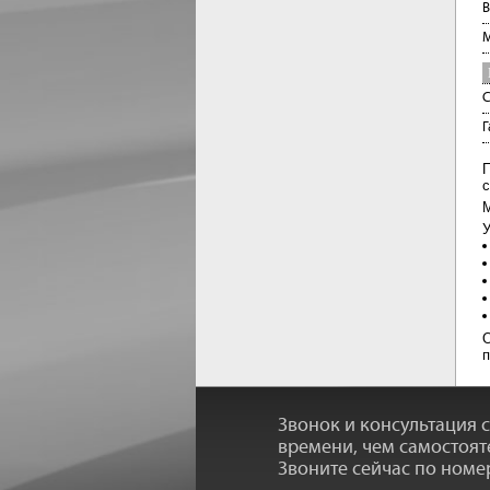
В
М
С
Г
П
с
М
У
О
п
Звонок и консультация 
времени, чем самостоят
Звоните сейчас по номе