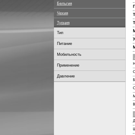
Бельгия
П
Чехия
Т
Турция
Т
М
Тип
Питание
Мобильность
Н
Применение
С
Давление
Б
С
М
В
Д
Ш