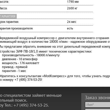
ысота:
1790 мм
асса:
2500 кг
ГАРАНТИЯ
рок гарантии:
24 мес
арантия производителя:
есть
ередвижной воздушный компрессор с двигателем внутреннего сгорания 
жимающий воздух в количестве 18000 л/мин - надежное оборудование о
ы предлагаем обратить внимание на этот дизельный передвижной комп
стройство ЗИФ ПВ-18/1,0 имеет технические характеристики:
производительность - 18000 л/минуту
давление - 10 атмосфер
мощность - 176 киловатт
привод - прямой
гарантия - 1 мес
братитесь к консультантам «МобКомпресс» для того, чтобы узнать под
о номеру +7 (495) 374-53-25!
со специалистом займет меньше
Заказ звон
ельный поиск.
ру
Тел.: +7 (495) 374-53-25
.