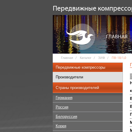
Передвижные компресс
ГЛАВНАЯ
Главная
Каталог
ЗИФ
ПВ-18/1,0
Передвижные компрессоры
Производители
Н
Страны производителей
к
Германия
В
Россия
П
Белоруссия
М
Корея
М