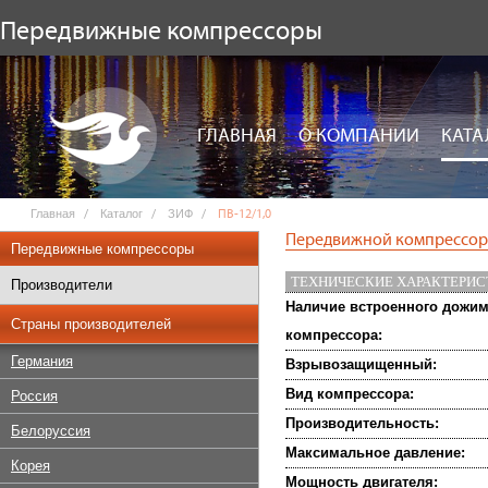
Передвижные компрессоры
ГЛАВНАЯ
О КОМПАНИИ
КАТА
Главная
Каталог
ЗИФ
ПВ-12/1,0
Передвижной компрессор 
Передвижные компрессоры
ТЕХНИЧЕСКИЕ ХАРАКТЕРИ
Производители
Наличие встроенного дожи
Страны производителей
компрессора:
Германия
Взрывозащищенный:
Вид компрессора:
Россия
Производительность:
Белоруссия
Максимальное давление:
Корея
Мощность двигателя: