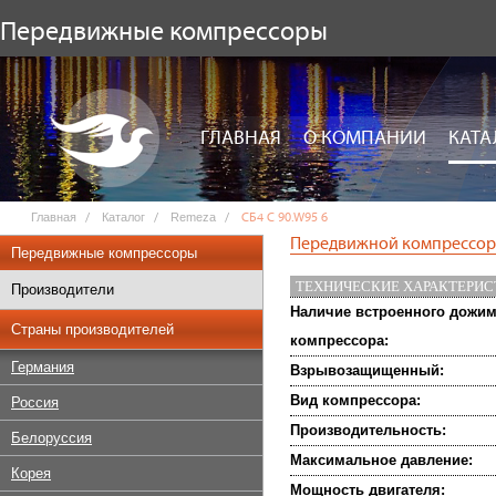
Передвижные компрессоры
ГЛАВНАЯ
О КОМПАНИИ
КАТА
Главная
Каталог
Remeza
СБ4 С 90.W95 6
Передвижной компрессор 
Передвижные компрессоры
ТЕХНИЧЕСКИЕ ХАРАКТЕРИ
Производители
Наличие встроенного дожи
Страны производителей
компрессора:
Германия
Взрывозащищенный:
Вид компрессора:
Россия
Производительность:
Белоруссия
Максимальное давление:
Корея
Мощность двигателя: