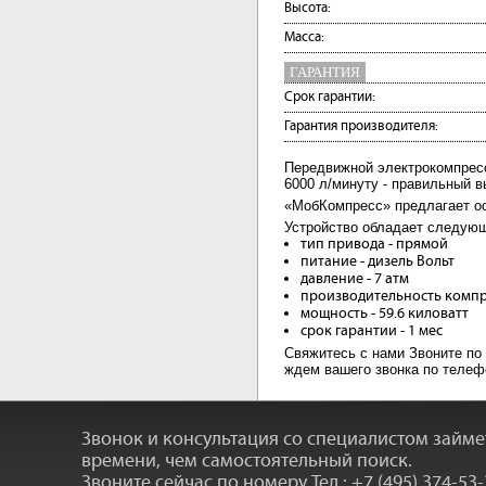
Высота:
Масса:
ГАРАНТИЯ
Срок гарантии:
Гарантия производителя:
Передвижной электрокомпрес
6000 л/минуту - правильный в
«МобКомпресс» предлагает ос
Устройство обладает следую
тип привода - прямой
питание - дизель Вольт
давление - 7 атм
производительность компре
мощность - 59.6 киловатт
срок гарантии - 1 мес
Свяжитесь с нами Звоните по
ждем вашего звонка по телефо
Звонок и консультация со специалистом займ
времени, чем самостоятельный поиск.
Звоните сейчас по номеру
Тел.: +7 (495) 374-53