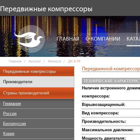
Передвижные компрессоры
ГЛАВНАЯ
О КОМПАНИИ
КАТА
Главная
Каталог
Remeza
ДК 6 7Р
Передвижной компрессор 
Передвижные компрессоры
ТЕХНИЧЕСКИЕ ХАРАКТЕРИ
Производители
Наличие встроенного дожи
Страны производителей
компрессора:
Германия
Взрывозащищенный:
Вид компрессора:
Россия
Производительность:
Белоруссия
Максимальное давление:
Корея
Мощность двигателя: