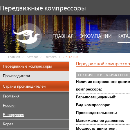
Передвижные компрессоры
ГЛАВНАЯ
О КОМПАНИИ
КАТА
Главная
Каталог
Remeza
ДК 12 10В
Передвижной компрессор 
Передвижные компрессоры
ТЕХНИЧЕСКИЕ ХАРАКТЕРИ
Производители
Наличие встроенного дожи
Страны производителей
компрессора:
Германия
Взрывозащищенный:
Вид компрессора:
Россия
Производительность:
Белоруссия
Максимальное давление:
Корея
Мощность двигателя: