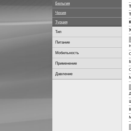
Бельгия
Т
Чехия
Т
Турция
К
Тип
Питание
Н
Мобильность
С
Б
Применение
С
Давление
М
Д
Ш
В
М