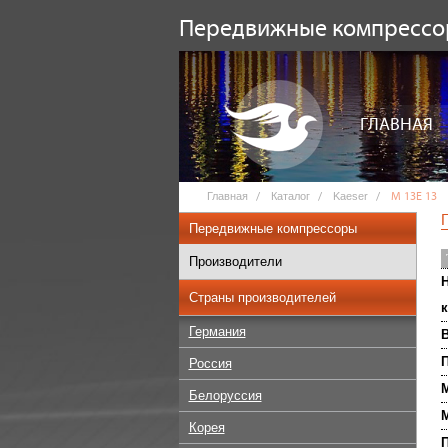
Передвижные компресс
ГЛАВНАЯ
Главная
Каталог
Kaeser
M 13E 13
Передвижные компрессоры
Производители
Н
Страны производителей
к
Германия
П
Россия
М
Белоруссия
М
Корея
П