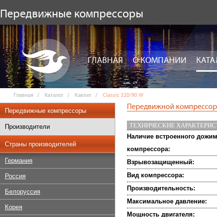
Передвижные компрессоры
ГЛАВНАЯ
О КОМПАНИИ
КАТА
Главная
Каталог
Kaeser
Classic 320/90 W
Передвижной компрессор K
Передвижные компрессоры
ТЕХНИЧЕСКИЕ ХАРАКТЕРИ
Производители
Наличие встроенного дожи
Страны производителей
компрессора:
Германия
Взрывозащищенный:
Вид компрессора:
Россия
Производительность:
Белоруссия
Максимальное давление:
Корея
Мощность двигателя: