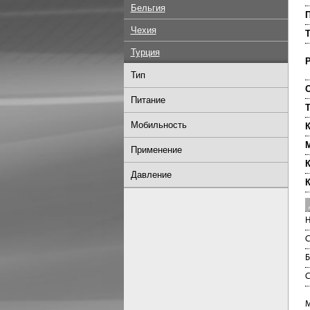
Бельгия
П
Чехия
Т
Турция
Р
Тип
О
Питание
Т
Мобильность
К
Применение
К
Давление
К
Н
С
Б
С
М