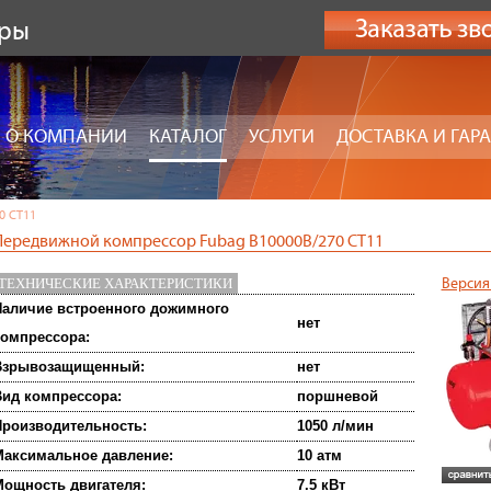
оры
О КОМПАНИИ
КАТАЛОГ
УСЛУГИ
ДОСТАВКА И ГАР
0 CT11
Передвижной компрессор Fubag B10000B/270 CT11
ТЕХНИЧЕСКИЕ ХАРАКТЕРИСТИКИ
Версия
аличие встроенного дожимного
нет
омпрессора:
Взрывозащищенный:
нет
ид компрессора:
поршневой
роизводительность:
1050 л/мин
аксимальное давление:
10 атм
ощность двигателя:
7.5 кВт