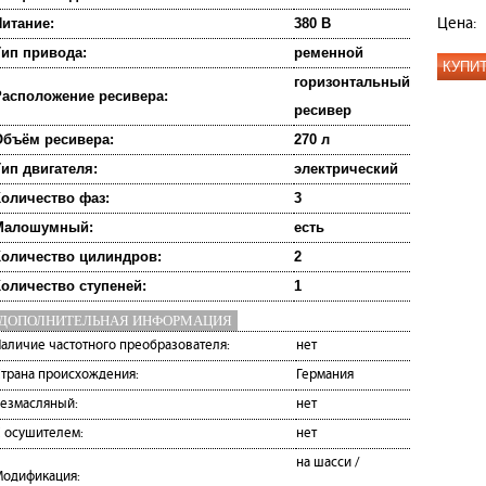
итание:
380 В
Цена:
ип привода:
ременной
КУПИ
горизонтальный
асположение ресивера:
ресивер
бъём ресивера:
270 л
ип двигателя:
электрический
оличество фаз:
3
Малошумный:
есть
оличество цилиндров:
2
оличество ступеней:
1
ДОПОЛНИТЕЛЬНАЯ ИНФОРМАЦИЯ
аличие частотного преобразователя:
нет
трана происхождения:
Германия
езмасляный:
нет
 осушителем:
нет
на шасси /
одификация: