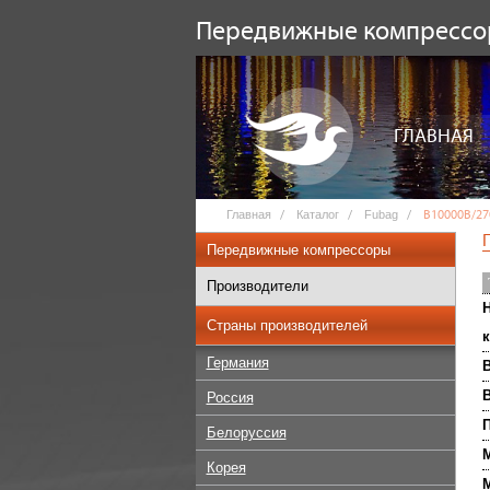
Передвижные компресс
ГЛАВНАЯ
Главная
Каталог
Fubag
B10000B/27
Передвижные компрессоры
Производители
Н
Страны производителей
к
Германия
В
Россия
П
Белоруссия
М
Корея
М