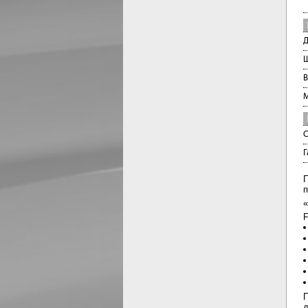
Д
Ш
В
М
С
Г
П
п
«
F
П
д