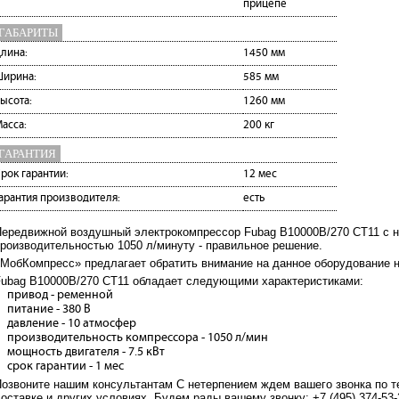
прицепе
ГАБАРИТЫ
лина:
1450 мм
ирина:
585 мм
ысота:
1260 мм
асса:
200 кг
ГАРАНТИЯ
рок гарантии:
12 мес
арантия производителя:
есть
ередвижной воздушный электрокомпрессор Fubag B10000B/270 CT11 с 
роизводительностью 1050 л/минуту - правильное решение.
МобКомпресс» предлагает обратить внимание на данное оборудование н
ubag B10000B/270 CT11 обладает следующими характеристиками:
привод - ременной
питание - 380 В
давление - 10 атмосфер
производительность компрессора - 1050 л/мин
мощность двигателя - 7.5 кВт
срок гарантии - 1 мес
озвоните нашим консультантам С нетерпением ждем вашего звонка по
оставке и других условиях. Будем рады вашему звонку: +7 (495) 374-53-