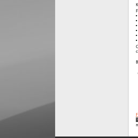
К
F
С
с
В
F
п