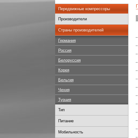
Передвижные компрессоры
Производители
Н
Страны производителей
к
Германия
В
Россия
П
Белоруссия
М
Корея
М
Бельгия
П
Чехия
Т
Турция
О
Т
Тип
К
Питание
Мобильность
К