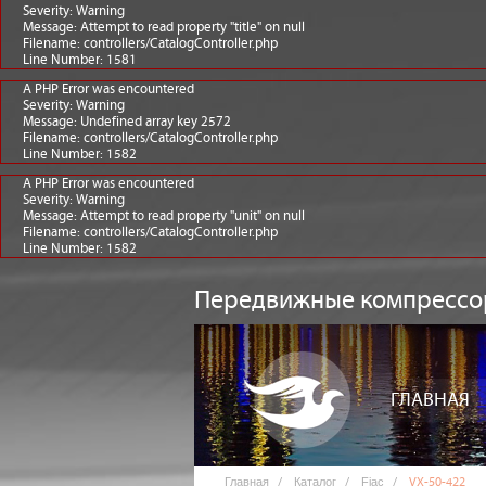
Severity: Warning
Message: Attempt to read property "title" on null
Filename: controllers/CatalogController.php
Line Number: 1581
A PHP Error was encountered
Severity: Warning
Message: Undefined array key 2572
Filename: controllers/CatalogController.php
Line Number: 1582
A PHP Error was encountered
Severity: Warning
Message: Attempt to read property "unit" on null
Filename: controllers/CatalogController.php
Line Number: 1582
Передвижные компресс
ГЛАВНАЯ
Главная
Каталог
Fiac
VX-50-422