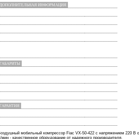
ДОПОЛНИТЕЛЬНАЯ ИНФОРМАЦИЯ
аличие частотного преобразователя:
нет
трана происхождения:
Беларусь
езмасляный:
нет
 осушителем:
нет
на шасси /
одификация:
прицепе
ГАБАРИТЫ
лина:
1200 мм
ирина:
400 мм
ысота:
830 мм
асса:
50 кг
ГАРАНТИЯ
рок гарантии:
12 мес
арантия производителя:
есть
оздушный мобильный компрессор Fiac VX-50-422 с напряжением 220 В
/мин - качественное оборудование от надежного производителя.