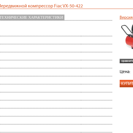
Передвижной компрессор Fiac VX-50-422
ТЕХНИЧЕСКИЕ ХАРАКТЕРИСТИКИ
Версия
аличие встроенного дожимного
нет
омпрессора:
Взрывозащищенный:
нет
ид компрессора:
поршневой
роизводительность:
430 л/мин
аксимальное давление:
10 атм
Цена:
ощность двигателя:
2.2 кВт
итание:
220 В
КУПИ
ип привода:
прямой
бъём ресивера:
50 л
ип двигателя:
электрический
оличество фаз:
1
Малошумный:
есть
оличество ступеней:
2