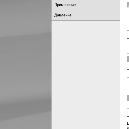
Применение
Н
Давление
С
Б
С
М
Д
Ш
В
М
С
Г
В
л