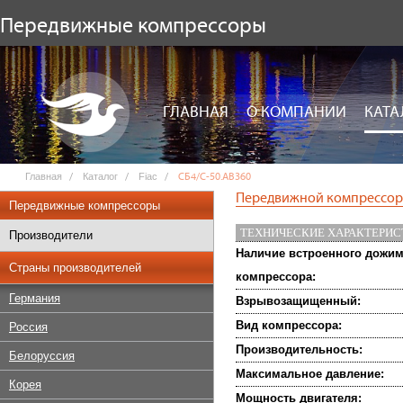
Передвижные компрессоры
ГЛАВНАЯ
О КОМПАНИИ
КАТА
Главная
Каталог
Fiac
СБ4/С-50.AB360
Передвижной компрессор 
Передвижные компрессоры
ТЕХНИЧЕСКИЕ ХАРАКТЕРИ
Производители
Наличие встроенного дожи
Страны производителей
компрессора:
Германия
Взрывозащищенный:
Вид компрессора:
Россия
Производительность:
Белоруссия
Максимальное давление:
Корея
Мощность двигателя: