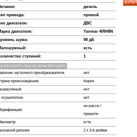
КУПИ
итание:
дизель
ип привода:
прямой
ип двигателя:
ДВС
арка двигателя:
Yanmar 4IRH8N
Уровень шума:
98 дБ
Малошумный:
есть
оличество ступеней:
1
ДОПОЛНИТЕЛЬНАЯ ИНФОРМАЦИЯ
аличие частотного преобразователя:
нет
трана происхождения:
Корея
езмасляный:
нет
 осушителем:
нет
на шасси /
одификация:
прицепе
анометр:
есть
ыходной разъём:
2 х 3/4 дюйма