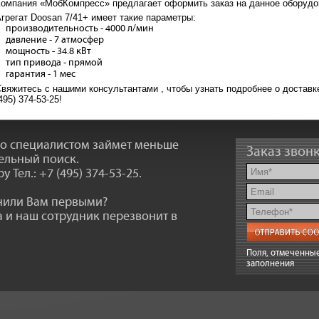
омпания «МобКомпресс» предлагает оформить заказ на данное оборудо
грегат Doosan 7/41+ имеет такие параметры:
производительность - 4000 л/мин
давление - 7 атмосфер
мощность - 34.8 кВт
тип привода - прямой
гарантия - 1 мес
вяжитесь с нашими консультантами , чтобы узнать подробнее о доставк
495) 374-53-25!
со специалистом займет меньше
Заказ звон
ельный поиск.
ру
Тел.: +7 (495) 374-53-25
.
онили Вам первыми?
 и наш сотрудник перезвонит в
Поля, отмеченные
заполнения