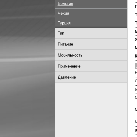
Бельгия
П
Чехия
Т
Турция
Т
М
Тип
Питание
Мобильность
К
Применение
Н
Давление
С
Б
С
М
М
В