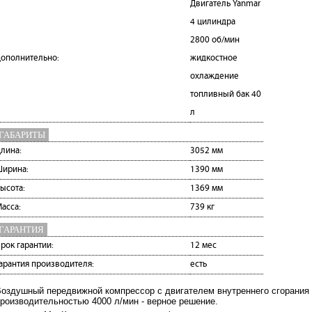
Двигатель Yanmar
4 цилиндра
2800 об/мин
ополнительно:
жидкостное
охлаждение
топливный бак 40
л
ГАБАРИТЫ
лина:
3052 мм
ирина:
1390 мм
ысота:
1369 мм
асса:
739 кг
ГАРАНТИЯ
рок гарантии:
12 мес
арантия производителя:
есть
оздушный передвижной компрессор с двигателем внутреннего сгорания (
роизводительностью 4000 л/мин - верное решение.