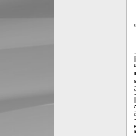
Д
Д
Ш
В
М
С
Г
В
п