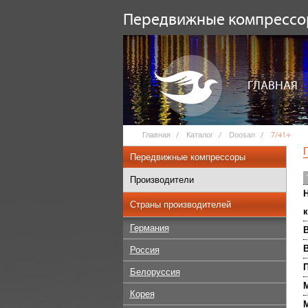
Передвижные компресс
ГЛАВНАЯ
Главная
Каталог
Doosan
7/41+
Передвижные компрессоры
Производители
Н
Страны производителей
к
Германия
В
Россия
П
Белоруссия
М
Корея
М