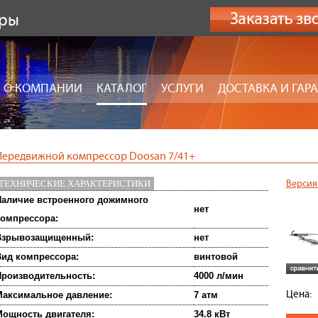
оры
О КОМПАНИИ
КАТАЛОГ
УСЛУГИ
ДОСТАВКА И ГАР
Передвижной компрессор Doosan 7/41+
ТЕХНИЧЕСКИЕ ХАРАКТЕРИСТИКИ
Версия
аличие встроенного дожимного
нет
омпрессора:
Взрывозащищенный:
нет
ид компрессора:
винтовой
роизводительность:
4000 л/мин
Цена:
аксимальное давление:
7 атм
ощность двигателя:
34.8 кВт