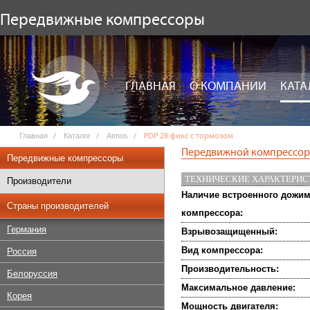
Передвижные компрессоры
ГЛАВНАЯ
О КОМПАНИИ
КАТА
Главная
Каталог
Atmos
PDP 28 фикс с тормозом
Передвижной компрессор 
Передвижные компрессоры
ТЕХНИЧЕСКИЕ ХАРАКТЕРИ
Производители
Наличие встроенного дожи
Страны производителей
компрессора:
Германия
Взрывозащищенный:
Вид компрессора:
Россия
Производительность:
Белоруссия
Максимальное давление:
Корея
Мощность двигателя: