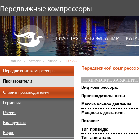
Передвижные компрессоры
ГЛАВНАЯ
О КОМПАНИИ
КАТА
Главная
Каталог
Atmos
PDP 255
Передвижной компрессор 
Передвижные компрессоры
ТЕХНИЧЕСКИЕ ХАРАКТЕРИ
Производители
Вид компрессора:
Страны производителей
Производительность:
Германия
Максимальное давление:
Мощность двигателя:
Россия
Питание:
Белоруссия
Тип привода:
Корея
Тип двигателя: