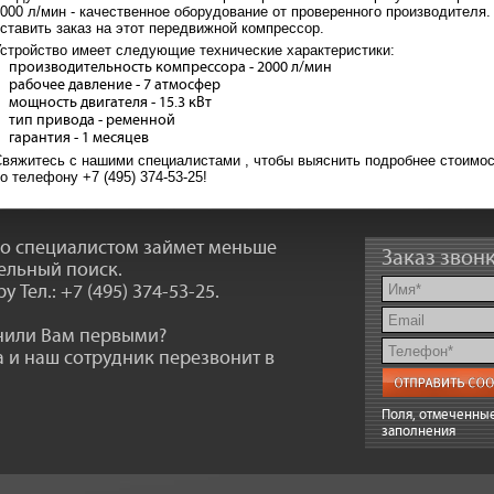
000 л/мин - качественное оборудование от проверенного производител
ставить заказ на этот передвижной компрессор.
стройство имеет следующие технические характеристики:
производительность компрессора - 2000 л/мин
рабочее давление - 7 атмосфер
мощность двигателя - 15.3 кВт
тип привода - ременной
гарантия - 1 месяцев
вяжитесь с нашими специалистами , чтобы выяснить подробнее стоимос
о телефону +7 (495) 374-53-25!
со специалистом займет меньше
Заказ звон
ельный поиск.
ру
Тел.: +7 (495) 374-53-25
.
онили Вам первыми?
 и наш сотрудник перезвонит в
Поля, отмеченные
заполнения