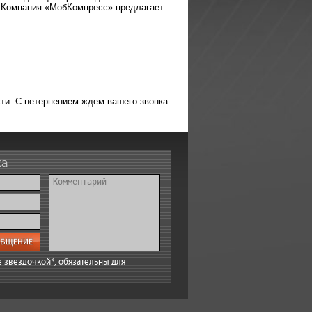
я. Компания «МобКомпресс» предлагает
ти. С нетерпением ждем вашего звонка
ка
 звездочкой*, обязательны для