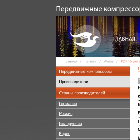
Передвижные компресс
ГЛАВНАЯ
Главная
Каталог
Atmos
PDP 15 рег
Передвижные компрессоры
Производители
Н
Страны производителей
к
Германия
В
Россия
П
Белоруссия
М
Корея
М