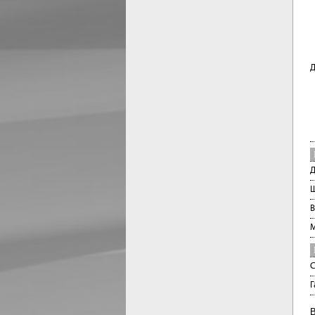
Д
Д
Ш
В
М
С
Г
В