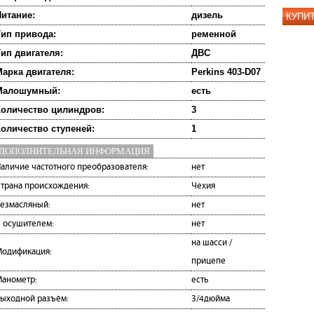
итание:
дизель
КУПИ
ип привода:
ременной
ип двигателя:
ДВС
арка двигателя:
Perkins 403-D07
Малошумный:
есть
оличество цилиндров:
3
оличество ступеней:
1
ДОПОЛНИТЕЛЬНАЯ ИНФОРМАЦИЯ
аличие частотного преобразователя:
нет
трана происхождения:
Чехия
езмасляный:
нет
 осушителем:
нет
на шасси /
одификация:
прицепе
анометр:
есть
ыходной разъём:
3/4дюйма