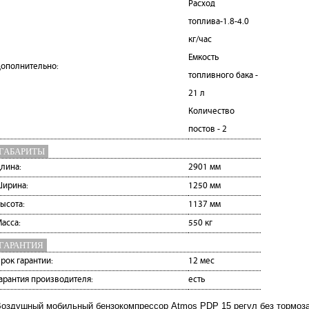
Расход
топлива-1.8-4.0
кг/час
Емкость
ополнительно:
топливного бака -
21 л
Количество
постов - 2
ГАБАРИТЫ
лина:
2901 мм
ирина:
1250 мм
ысота:
1137 мм
асса:
550 кг
ГАРАНТИЯ
рок гарантии:
12 мес
арантия производителя:
есть
оздушный мобильный бензокомпрессор Atmos PDP 15 регул без тормоз