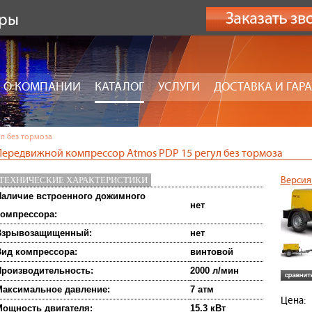
оры
О КОМПАНИИ
КАТАЛОГ
УСЛУГИ
ДОСТАВКА И ГАР
ул без тормоза
Передвижной компрессор Atmos PDP 15 регул без тормоза
ТЕХНИЧЕСКИЕ ХАРАКТЕРИСТИКИ
Версия
аличие встроенного дожимного
нет
омпрессора:
Взрывозащищенный:
нет
ид компрессора:
винтовой
роизводительность:
2000 л/мин
аксимальное давление:
7 атм
Цена:
ощность двигателя:
15.3 кВт