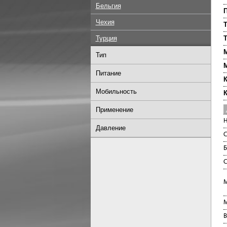
Бельгия
П
Чехия
Т
Турция
Т
М
Тип
Питание
К
Мобильность
К
Применение
Н
Давление
С
Б
С
М
М
В